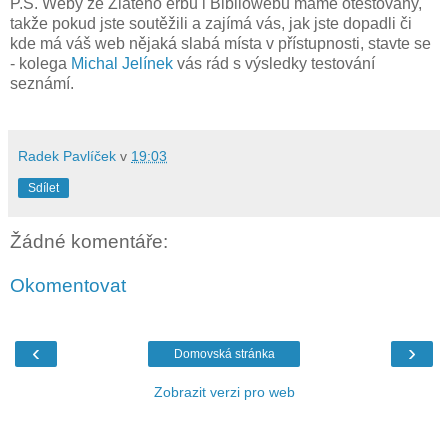
P.S. Weby ze Zlatého erbu i Bibliowebu máme otestovány,
takže pokud jste soutěžili a zajímá vás, jak jste dopadli či
kde má váš web nějaká slabá místa v přístupnosti, stavte se
- kolega
Michal Jelínek
vás rád s výsledky testování
seznámí.
Radek Pavlíček
v
19:03
Sdílet
Žádné komentáře:
Okomentovat
‹
›
Domovská stránka
Zobrazit verzi pro web