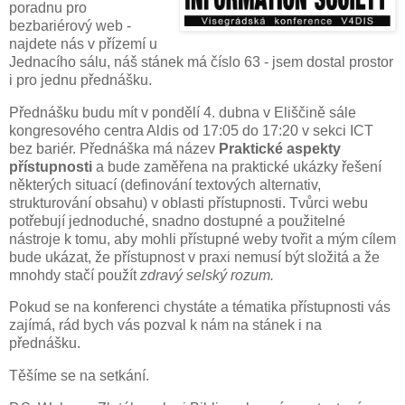
poradnu pro
bezbariérový web -
najdete nás v přízemí u
Jednacího sálu, náš stánek má číslo 63 - jsem dostal prostor
i pro jednu přednášku.
Přednášku budu mít v pondělí 4. dubna v Eliščině sále
kongresového centra Aldis od 17:05 do 17:20 v sekci ICT
bez bariér. Přednáška má název
Praktické aspekty
přístupnosti
a bude zaměřena na praktické ukázky řešení
některých situací (definování textových alternativ,
strukturování obsahu) v oblasti přístupnosti. Tvůrci webu
potřebují jednoduché, snadno dostupné a použitelné
nástroje k tomu, aby mohli přístupné weby tvořit a mým cílem
bude ukázat, že přístupnost v praxi nemusí být složitá a že
mnohdy stačí použít
zdravý selský rozum.
Pokud se na konferenci chystáte a tématika přístupnosti vás
zajímá, rád bych vás pozval k nám na stánek i na
přednášku.
Těšíme se na setkání.